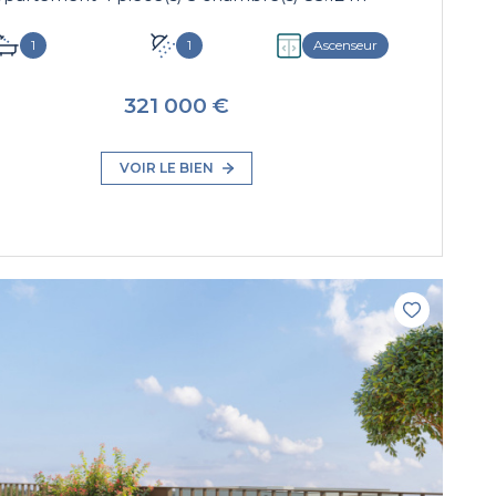
1
1
Ascenseur
321 000 €
VOIR LE BIEN