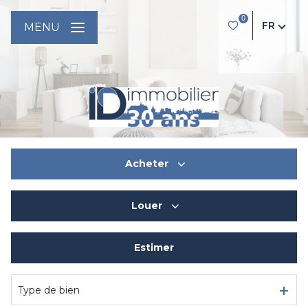
0
FR
MENU
Acheter
Louer
De l'ancien
Du neuf
Estimer
à l'année
De l'immo pro
De l'immo pro
Type de bien