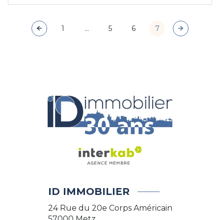
1
...
5
6
7
ID IMMOBILIER
24 Rue du 20e Corps Américain
57000
Metz