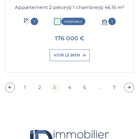
Appartement 2 pièce(s) 1 chambre(s) 46.16 m²
1
Ascenseur
1
176 000 €
VOIR LE BIEN
1
2
3
4
5
...
7