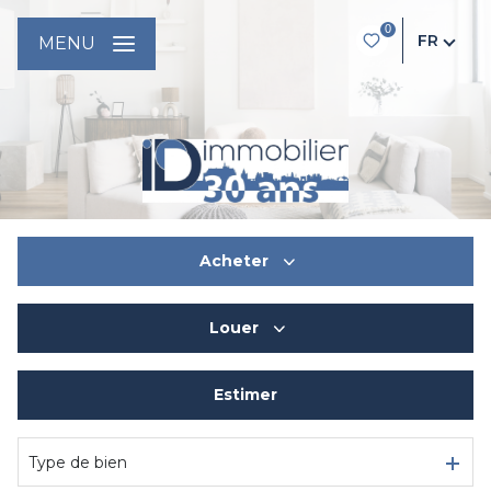
0
FR
MENU
Acheter
Louer
De l'ancien
Du neuf
Estimer
à l'année
De l'immo pro
De l'immo pro
Type de bien