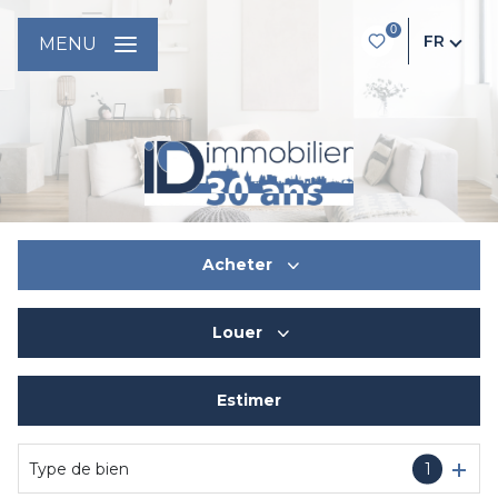
0
FR
MENU
Acheter
Louer
De l'ancien
Du neuf
Estimer
à l'année
De l'immo pro
De l'immo pro
Type de bien
1