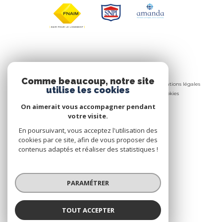
© 2026 | Tous droits réservés
Comme beaucoup, notre site
Nos honoraires
Nos partenaires
Mentions légales
utilise les cookies
Admin
Politique RGPD
Cookies
On aimerait vous accompagner pendant
Réalisé par :
votre visite.
En poursuivant, vous acceptez l'utilisation des
cookies par ce site, afin de vous proposer des
contenus adaptés et réaliser des statistiques !
PARAMÉTRER
TOUT ACCEPTER