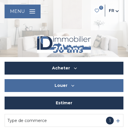
0
FR
MENU
Acheter
Louer
De l'ancien
Du neuf
Estimer
à l'année
De l'immo pro
De l'immo pro
Type de commerce
1