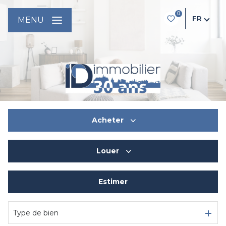
0
FR
MENU
Acheter
Louer
De l'ancien
Du neuf
Estimer
à l'année
De l'immo pro
De l'immo pro
Type de bien