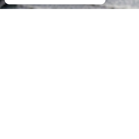
À PROPOS
ID IMMOBILIER vous accompagne
Chez
ID Immobilier
, votre
agence immobilière à
Metz
et dans toute la région, nous sommes spécialisés
dans la vente de bien immobilier Neuf et Ancien, la
location, la gestion de biens et la vente et la location de
locaux professionnel. Nous mettons notre expertise à
votre service pour concrétiser vos projets immobiliers en
toute sérénité.
Chez ID Immobilier, nous comprenons que chaque
projet immobilier est unique et mérite une attention
personnalisée. Que vous cherchiez à acheter, vendre ou
louer un bien immobilier à
Metz
, en
Moselle
, à
Nancy
ou
au
Luxembourg
, notre équipe vous conseille dans
toutes vos démarches.