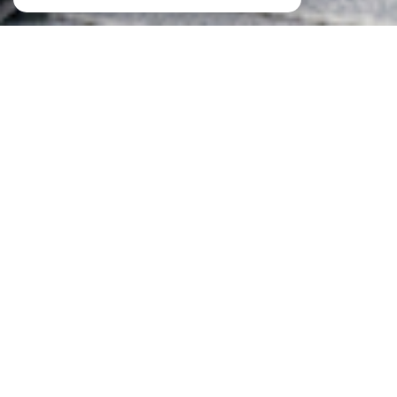
À PROPOS
ID IMMOBILIER vous accompagne
Chez
ID Immobilier
, votre
agence immobilière à
Metz
et dans toute la région, nous sommes spécialisés
dans la vente de bien immobilier Neuf et Ancien, la
location, la gestion de biens et la vente et la location de
locaux professionnel. Nous mettons notre expertise à
votre service pour concrétiser vos projets immobiliers en
toute sérénité.
Chez ID Immobilier, nous comprenons que chaque
projet immobilier est unique et mérite une attention
personnalisée. Que vous cherchiez à acheter, vendre ou
louer un bien immobilier à
Metz
, en
Moselle
, à
Nancy
ou
au
Luxembourg
, notre équipe vous conseille dans
toutes vos démarches.