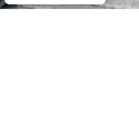
À PROPOS
ID IMMOBILIER vous accompagne
Chez
ID Immobilier
, votre
agence immobilière à
Metz
et dans toute la région, nous sommes spécialisés
dans la vente de bien immobilier Neuf et Ancien, la
location, la gestion de biens et la vente et la location de
locaux professionnel. Nous mettons notre expertise à
votre service pour concrétiser vos projets immobiliers en
toute sérénité.
Chez ID Immobilier, nous comprenons que chaque
projet immobilier est unique et mérite une attention
personnalisée. Que vous cherchiez à acheter, vendre ou
louer un bien immobilier à
Metz
, en
Moselle
, à
Nancy
ou
au
Luxembourg
, notre équipe vous conseille dans
toutes vos démarches.