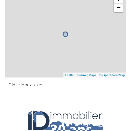
−
Leaflet
|
©
Maps
|
© OpenStreetMap
Jawg
* HT : Hors Taxes