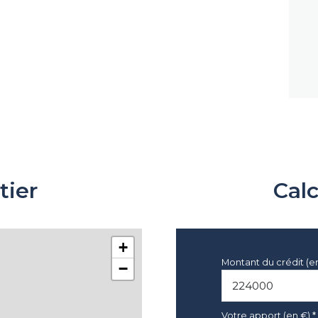
tier
Cal
+
Montant du crédit (e
−
Votre apport (en €) *