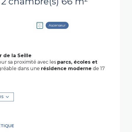
Appartement 3 pièce(s) 2 chambre(s) 66 m²
Ascenseur
 de la Seille
our sa proximité avec les
parcs, écoles et
agréable dans une
résidence moderne
de 17
e confort
US
ne ouverte
, 2 fenêtres et une grande baie
fiter des beaux jours ☀️
douche, porte-serviettes chauffant et espace
ÉTIQUE