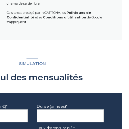
champ de saisie libre.
Ce site est protégé par reCAPTCHA, les
Politiques de
Confidentialité
et es
Conditions d'utilisation
de Google
s'appliquent.
SIMULATION
cul des mensualités
n €)*
Durée (années)*
Taux d'emprunt (%) *