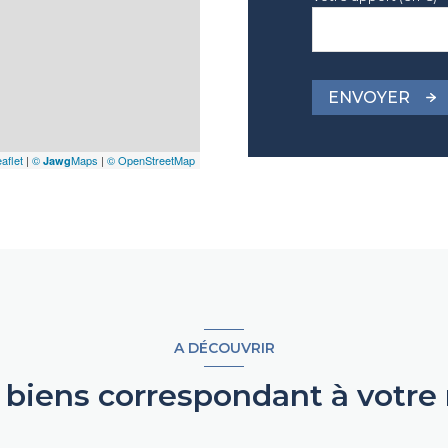
ENVOYER
aflet
|
©
Maps
|
© OpenStreetMap
Jawg
A DÉCOUVRIR
s biens correspondant à votre