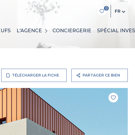
0
FR
QUI SOMMES-NOUS ?
EUFS
L'AGENCE
CONCIERGERIE
SPÉCIAL INVE
L'ÉQUIPE
TÉLÉCHARGER LA FICHE
PARTAGER CE BIEN