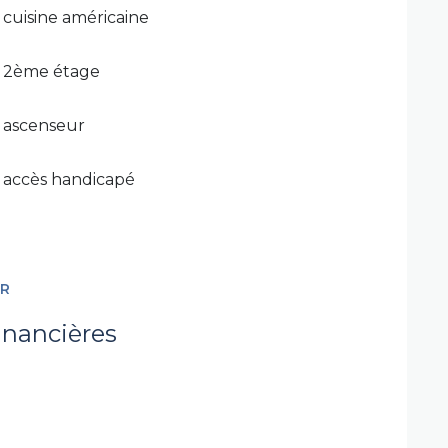
cuisine américaine
2ème étage
ascenseur
accès handicapé
ER
inancières