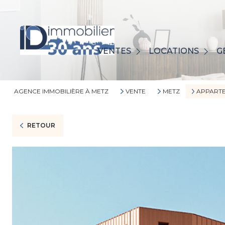
MAISONS
MAISONS
APPARTEMENTS
VENTES
LOCATIONS
G
APPARTEMENTS
AUTRES
AUTRES
BIENS VENDUS
AGENCE IMMOBILIÈRE À METZ
VENTE
METZ
APPART
RETOUR