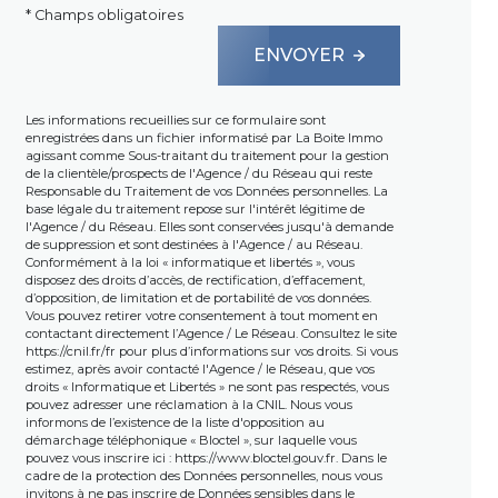
* Champs obligatoires
ENVOYER
Les informations recueillies sur ce formulaire sont
enregistrées dans un fichier informatisé par La Boite Immo
agissant comme Sous-traitant du traitement pour la gestion
de la clientèle/prospects de l'Agence / du Réseau qui reste
Responsable du Traitement de vos Données personnelles. La
base légale du traitement repose sur l'intérêt légitime de
l'Agence / du Réseau. Elles sont conservées jusqu'à demande
de suppression et sont destinées à l'Agence / au Réseau.
Conformément à la loi « informatique et libertés », vous
disposez des droits d’accès, de rectification, d’effacement,
d’opposition, de limitation et de portabilité de vos données.
Vous pouvez retirer votre consentement à tout moment en
contactant directement l’Agence / Le Réseau. Consultez le site
https://cnil.fr/fr
pour plus d’informations sur vos droits. Si vous
estimez, après avoir contacté l'Agence / le Réseau, que vos
droits « Informatique et Libertés » ne sont pas respectés, vous
pouvez adresser une réclamation à la CNIL. Nous vous
informons de l’existence de la liste d'opposition au
démarchage téléphonique « Bloctel », sur laquelle vous
pouvez vous inscrire ici :
https://www.bloctel.gouv.fr
. Dans le
cadre de la protection des Données personnelles, nous vous
invitons à ne pas inscrire de Données sensibles dans le