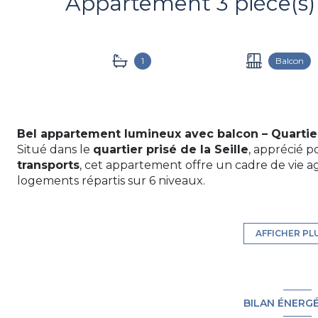
1
Balcon
Bel appartement lumineux avec balcon – Quartier
Situé dans le
quartier prisé de la Seille
, apprécié p
transports
, cet appartement offre un cadre de vie 
logements répartis sur 6 niveaux.
Appartement T3 – 2ᵉ étage
:
- Entrée fonctionnelle
avec espace pour placard
- WC suspendu séparé
avec lave-mains pour plus d
AFFICHER PL
-
Pièce de vie spacieuse et lumineuse
, avec
cuisi
vitrée
- Accès direct à un balcon de 5 m²
, idéal pour pro
- Salle de bain équipée
: meuble vasque, baignoire/
BILAN ÉNERG
pour machine à laver