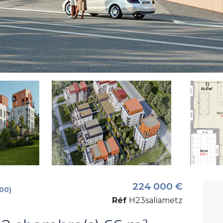
224 000 €
00)
Réf
H23saliametz