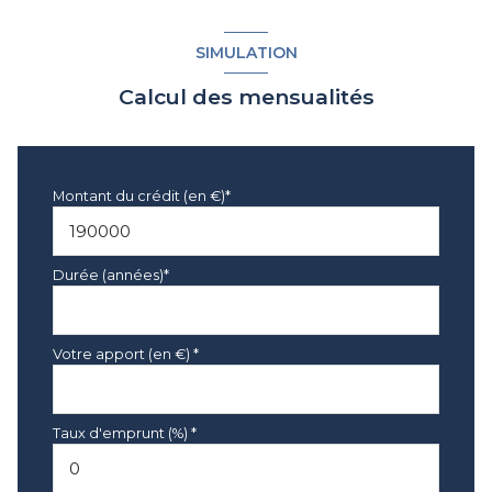
SIMULATION
Calcul des mensualités
Montant du crédit (en €)*
Durée (années)*
Votre apport (en €) *
Taux d'emprunt (%) *