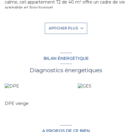
calme, cet appartement T2 de 40 m² offre un cadre de vie
agréable et fonctionnel.
Il se compose d’une entrée avec placard et WC séparé,
d’une belle pièce de vie lumineuse avec cuisine ouverte
donnant accès à un balcon spacieux de
11,60 m²
. La
AFFICHER PLUS
chambre bénéficie également d’une salle de douche
attenante et d’un accès direct au balcon.
Un stationnement privatif complète ce bien.
BILAN ÉNERGÉTIQUE
Diagnostics énergetiques
DPE vierge
A PROPOS DE CE BIEN