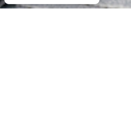
À PROPOS
ID IMMOBILIER vous accompagne
Chez
ID Immobilier
, votre
agence immobilière à
Metz
et dans toute la région, nous sommes spécialisés
dans la vente de bien immobilier Neuf et Ancien, la
location, la gestion de biens et la vente et la location de
locaux professionnel. Nous mettons notre expertise à
votre service pour concrétiser vos projets immobiliers en
toute sérénité.
Chez ID Immobilier, nous comprenons que chaque
projet immobilier est unique et mérite une attention
personnalisée. Que vous cherchiez à acheter, vendre ou
louer un bien immobilier à
Metz
, en
Moselle
, à
Nancy
ou
au
Luxembourg
, notre équipe vous conseille dans
toutes vos démarches.