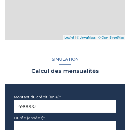
Leaflet
|
©
Maps
|
© OpenStreetMap
Jawg
SIMULATION
Calcul des mensualités
Montant du crédit (en €)*
Durée (années)*