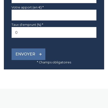
Votre apport (en €) *
Taux d'emprunt (%) *
ENVOYER
* Champs obligatoires