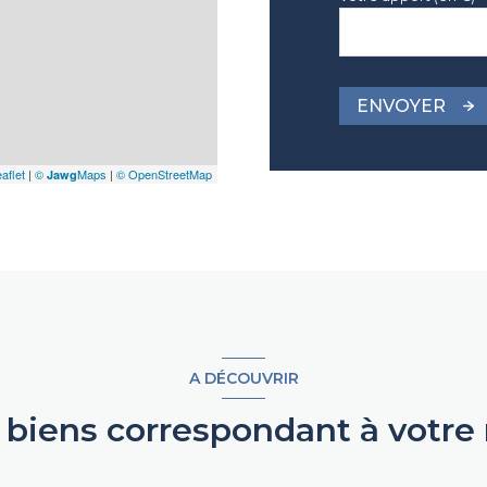
ENVOYER
aflet
|
©
Maps
|
© OpenStreetMap
Jawg
A DÉCOUVRIR
s biens correspondant à votre