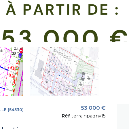
53 000 €
LE (54530)
Réf
terrainpagny15