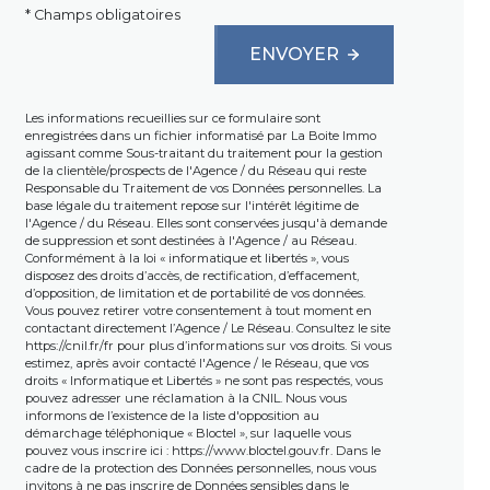
* Champs obligatoires
ENVOYER
Les informations recueillies sur ce formulaire sont
enregistrées dans un fichier informatisé par La Boite Immo
agissant comme Sous-traitant du traitement pour la gestion
de la clientèle/prospects de l'Agence / du Réseau qui reste
Responsable du Traitement de vos Données personnelles. La
base légale du traitement repose sur l'intérêt légitime de
l'Agence / du Réseau. Elles sont conservées jusqu'à demande
de suppression et sont destinées à l'Agence / au Réseau.
Conformément à la loi « informatique et libertés », vous
disposez des droits d’accès, de rectification, d’effacement,
d’opposition, de limitation et de portabilité de vos données.
Vous pouvez retirer votre consentement à tout moment en
contactant directement l’Agence / Le Réseau. Consultez le site
https://cnil.fr/fr
pour plus d’informations sur vos droits. Si vous
estimez, après avoir contacté l'Agence / le Réseau, que vos
droits « Informatique et Libertés » ne sont pas respectés, vous
pouvez adresser une réclamation à la CNIL. Nous vous
informons de l’existence de la liste d'opposition au
démarchage téléphonique « Bloctel », sur laquelle vous
pouvez vous inscrire ici :
https://www.bloctel.gouv.fr
. Dans le
cadre de la protection des Données personnelles, nous vous
invitons à ne pas inscrire de Données sensibles dans le