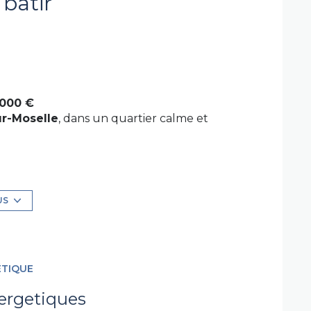
 batir
 000 €
r-Moselle
, dans un quartier calme et
ansports (gare accessible en quelques
US
immobilier !
ÉTIQUE
ergetiques