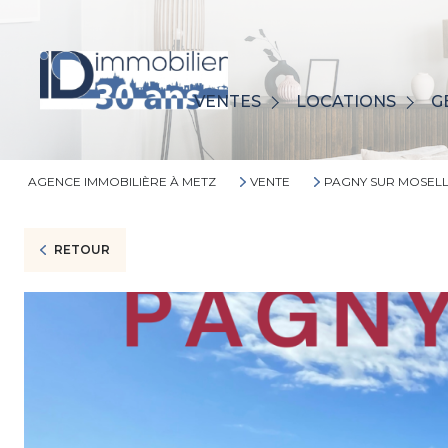
MAISONS
MAISONS
APPARTEMENTS
VENTES
LOCATIONS
G
APPARTEMENTS
AUTRES
AUTRES
BIENS VENDUS
AGENCE IMMOBILIÈRE À METZ
VENTE
PAGNY SUR MOSEL
RETOUR