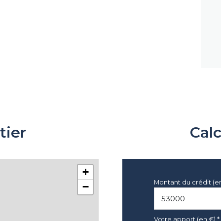
tier
Cal
+
Montant du crédit (e
−
Votre apport (en €) *