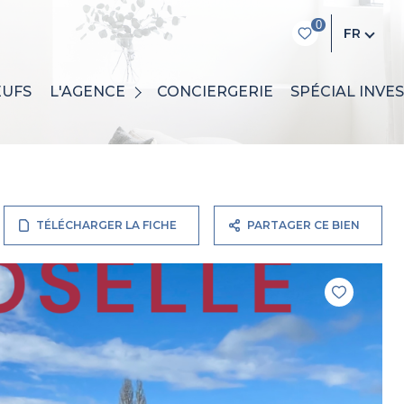
0
FR
QUI SOMMES-NOUS ?
EUFS
L'AGENCE
CONCIERGERIE
SPÉCIAL INVE
L'ÉQUIPE
TÉLÉCHARGER LA FICHE
PARTAGER CE BIEN