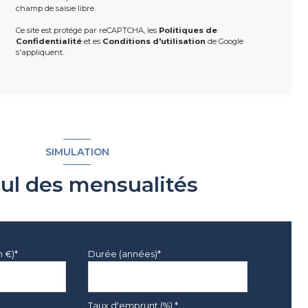
champ de saisie libre.
Ce site est protégé par reCAPTCHA, les
Politiques de
Confidentialité
et es
Conditions d'utilisation
de Google
s'appliquent.
SIMULATION
cul des mensualités
n €)*
Durée (années)*
Taux d'emprunt (%) *