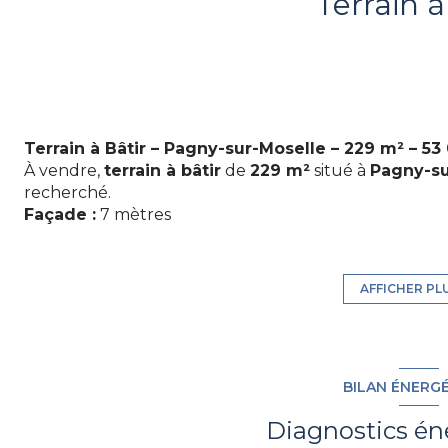
Terrain à
Terrain à Bâtir – Pagny-sur-Moselle – 229 m² – 53
À vendre,
terrain à bâtir
de
229 m²
situé à
Pagny-su
recherché.
Façade :
7 mètres
T
errain plat et bien exposé
Proche des commodités
: écoles, commerces et tr
minutes)
AFFICHER PL
Idéal pour une maison individuelle
Libre de constructeur
Une belle opportunité pour concrétiser votre projet 
BILAN ÉNERG
Diagnostics én