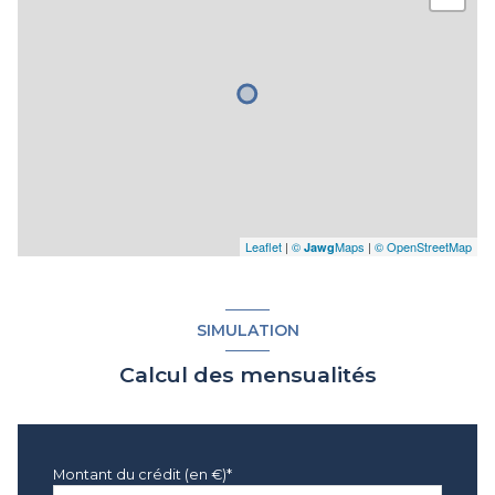
Leaflet
|
©
Maps
|
© OpenStreetMap
Jawg
SIMULATION
Calcul des mensualités
Montant du crédit (en €)*