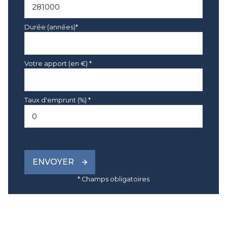
Durée (années)*
Votre apport (en €) *
Taux d'emprunt (%) *
ENVOYER
* Champs obligatoires