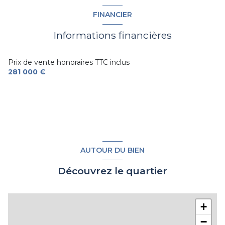
exposition Sud-Ouest
FINANCIER
Informations financières
1er étage
4 étage(s)
Prix de vente honoraires TTC inclus
281 000 €
ascenseur
vue parc
balcon
AUTOUR DU BIEN
accès handicapé
Découvrez le quartier
+
−