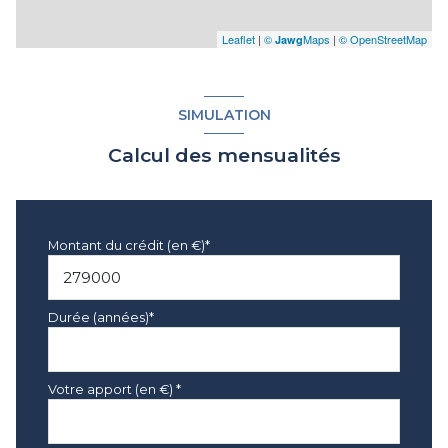
Leaflet
|
©
Maps
|
© OpenStreetMap
Jawg
SIMULATION
Calcul des mensualités
Montant du crédit (en €)*
Durée (années)*
Votre apport (en €) *