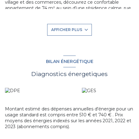
village et des commerces, découvrez ce confortable
appartement de 74 m² au sein d’une résidence calme, rue
Marcel Hacquard.
Ce bien se compose d’une entrée avec placard, d’une
spacieuse pièce de vie de 33 m² avec cuisine ouverte,
AFFICHER PLUS
offrant un accès direct à une terrasse exposée plein sud
ainsi qu’à un premier jardin. Un dégagement dessert les
espaces nuit comprenant un WC séparé, une salle de bains
et deux chambres, dont une grande chambre de 14 m²
avec accès à un second jardin privatif.
Vous profiterez ainsi de deux espaces extérieurs, un
BILAN ÉNERGÉTIQUE
véritable atout pour le confort de vie au quotidien.
L’appartement est vendu avec deux places de parking en
Diagnostics énergetiques
sous-sol, offrant sécurité et praticité
Montant estimé des dépenses annuelles d'énergie pour un
usage standard est compris entre 510 € et 740 € . Prix
moyens des énergies indexés sur les années 2021, 2022 et
2023 (abonnements compris).