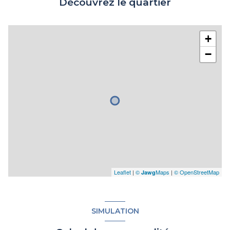
Découvrez le quartier
+
−
Leaflet
|
©
Maps
|
© OpenStreetMap
Jawg
SIMULATION