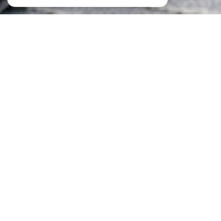
À PROPOS
ID IMMOBILIER vous accompagne
Chez
ID Immobilier
, votre
agence immobilière à
Metz
et dans toute la région, nous sommes spécialisés
dans la vente de bien immobilier Neuf et Ancien, la
location, la gestion de biens et la vente et la location de
locaux professionnel. Nous mettons notre expertise à
votre service pour concrétiser vos projets immobiliers en
toute sérénité.
Chez ID Immobilier, nous comprenons que chaque
projet immobilier est unique et mérite une attention
personnalisée. Que vous cherchiez à acheter, vendre ou
louer un bien immobilier à
Metz
, en
Moselle
, à
Nancy
ou
au
Luxembourg
, notre équipe vous conseille dans
toutes vos démarches.