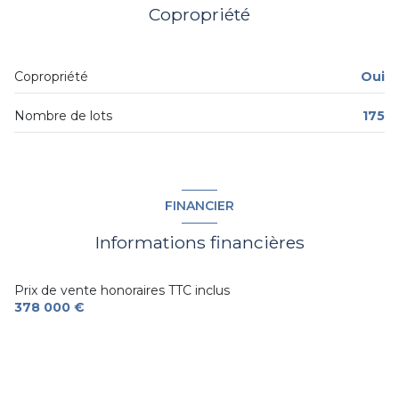
Copropriété
exposition Nord-Est
3 étage(s)
Copropriété
Oui
ascenseur
Nombre de lots
175
terrasse
visiophone
FINANCIER
Informations financières
accès handicapé
Prix de vente honoraires TTC inclus
378 000 €