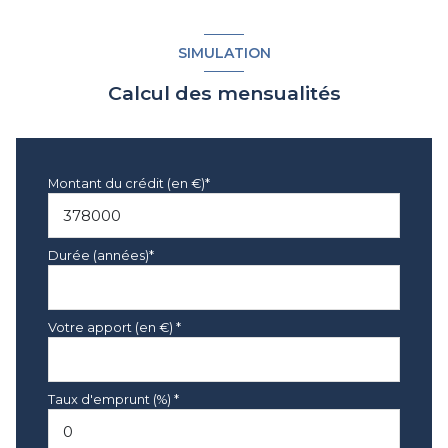
SIMULATION
Calcul des mensualités
Montant du crédit (en €)*
Durée (années)*
Votre apport (en €) *
Taux d'emprunt (%) *