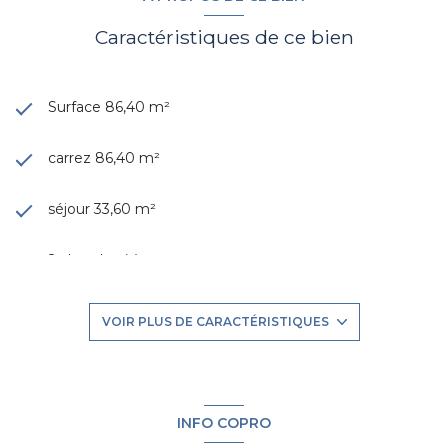
Caractéristiques de ce bien
Surface 86,40 m²
carrez 86,40 m²
séjour 33,60 m²
2 chambre(s)
1 salle(s) d'eau
VOIR PLUS DE CARACTÉRISTIQUES
construit en 2025
Chauffage individuel : chaudière (gaz)
INFO COPRO