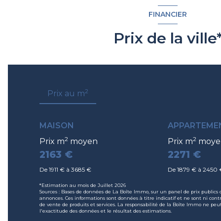
FINANCIER
Prix de la ville
2
Prix au m
MAISON
APPARTEME
2
2
Prix m
moyen
Prix m
moye
2163 €
2271 €
De 1911 € à 3685 €
De 1879 € à 2450 
*Estimation au mois de Juillet 2026
Sources : Bases de données de La Boîte Immo, sur un panel de prix publics c
annonces. Ces informations sont données à titre indicatif et ne sont ni contr
de vente de produits et services. La responsabilité de la Boîte Immo ne p
l'exactitude des données et le résultat des estimations.