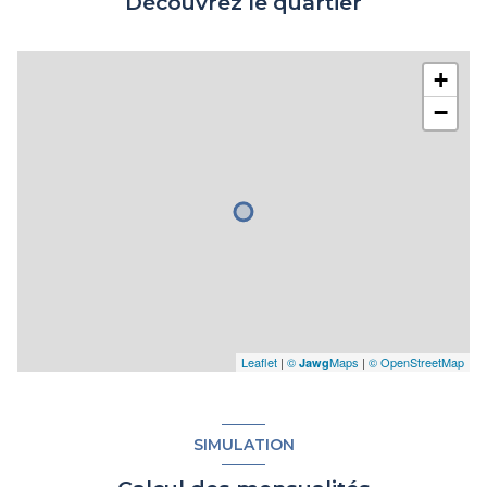
Découvrez le quartier
+
−
Leaflet
|
©
Maps
|
© OpenStreetMap
Jawg
SIMULATION