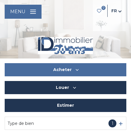
0
FR
MENU
Acheter
Louer
De l'ancien
Du neuf
Estimer
à l'année
De l'immo pro
De l'immo pro
Type de bien
1