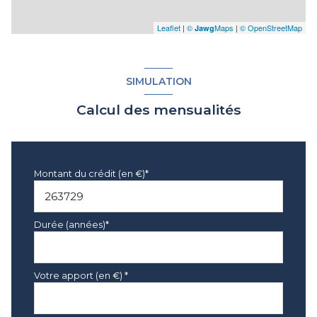
Leaflet
|
©
Maps
|
© OpenStreetMap
Jawg
SIMULATION
Calcul des mensualités
Montant du crédit (en €)*
Durée (années)*
Votre apport (en €) *