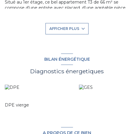
Situé au 1er étage, ce bel appartement T3 de 66 m² se
compose d’une entrée avec placard, d’une agréable pièce
de vie lumineuse avec cuisine ouverte donnant accès à un
balcon de 9 m² exposé ouest.
L’espace nuit offre deux chambres de belles dimensions, un
AFFICHER PLUS
WC séparé ainsi qu’une salle de bain.
L’appartement est vendu avec une place de parking
extérieure et une place de parking couverte
BILAN ÉNERGÉTIQUE
Diagnostics énergetiques
DPE vierge
A PROPOS DE CE BIEN