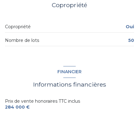
Copropriété
1 parking(s)
exposition Ouest
Copropriété
Oui
1er étage
Nombre de lots
50
2 étage(s)
ascenseur
FINANCIER
Informations financières
balcon
Prix de vente honoraires TTC inclus
284 000 €