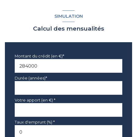
SIMULATION
Calcul des mensualités
Montant du crédit (en €)*
Durée (années)*
Votre apport (en €) *
Taux d'emprunt (%) *