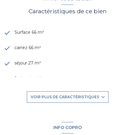
Caractéristiques de ce bien
Surface 66 m²
carrez 66 m²
séjour 27 m²
2 chambre(s)
1 salle(s) de bain
VOIR PLUS DE CARACTÉRISTIQUES
1 salle(s) d'eau
cuisine américaine
INFO COPRO