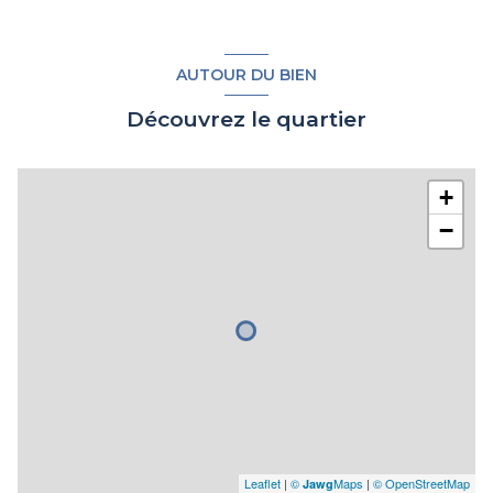
garage
25.80 m²
chambre 2
11.85 m²
AUTOUR DU BIEN
Découvrez le quartier
+
−
Leaflet
|
©
Maps
|
© OpenStreetMap
Jawg