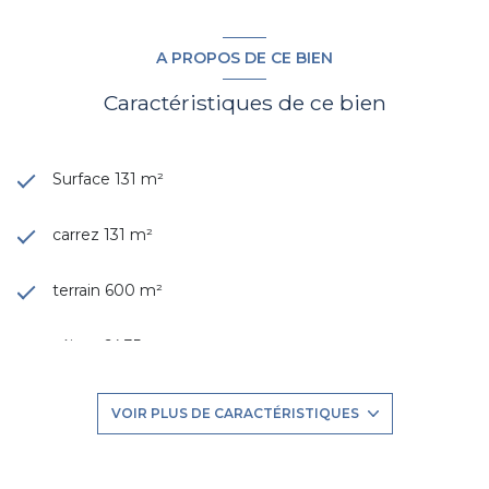
Les informations sur les risques auxquels ce bien est
A PROPOS DE CE BIEN
exposé sont disponibles sur le site
Géorisques
Caractéristiques de ce bien
Surface 131 m²
carrez 131 m²
terrain 600 m²
séjour 64,35 m²
3 chambre(s)
VOIR PLUS DE CARACTÉRISTIQUES
1 salle(s) de bain