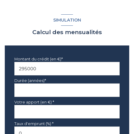
SIMULATION
Calcul des mensualités
Montant du crédit (en €)*
Durée (années)*
Votre apport (en €) *
Taux d'emprunt (%) *